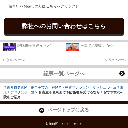
住まいをお探しの方はこちらをクリック↓
弊社へのお問い合わせはこちら
瑕疵担保責任からど...
戸建ての売却にかか...
＜ 前のページ
＞次のページ
記事一覧ページへ
名古屋市名東区・長久手市の一戸建て・中古マンション｜マッシュルーム名東
店
>
ブログ記事一覧
>
名古屋市名東区で予防接種を受けるなら！おすすめの2
院をご紹介
ページトップに戻る
営業時間:10：00～19：00