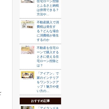
住宅ローン控除
とふるさと納税
は併用できる？
方法や...
不動産購入で消
費税は発生す
る？どんな場合
に消費税が発生
するのか
不動産を住宅ロ
ーンで購入する
ときに使える住
宅ローン控除と
は？
「アイアン」で
家のインテリア
をワンランクア
ップ！魅力や使
い方の...
て
おすすめ記事
「アイランドキ