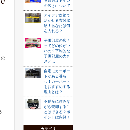
で
る最適なトイレ
の広さについて
アイデア次第で
活かせる玄関収
納！あなたは何
を入れる？
子供部屋の広さ
ってどの位がい
いの？平均的な
子供部屋の大き
るの
さとは
自宅にカーポー
トがある暮ら
し！カーポート
をおすすめする
理由とは？
不動産に住みな
がら売却するこ
る
とはできる？ポ
イントは内覧！
カテゴリ