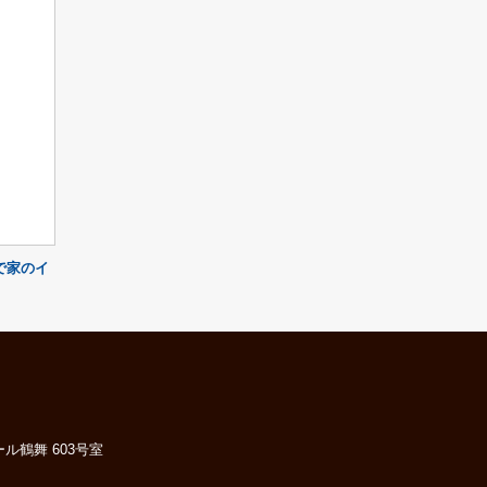
で家のイ
ル鶴舞 603号室