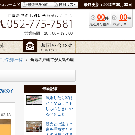
シュルーム名東店
最終更新：2026年08月08日
00
00
件
件
最近見た物件
検討リスト
営業時間：10：00～19：00
ッフブログ記事一覧
>
角地の戸建てが人気の理
最新記事
で家のイ
離婚したら家は
どうなる！？も
しものときにや
るべきこと
-03-13
競売とは違う？
家を手放すとき
の選択肢！任意