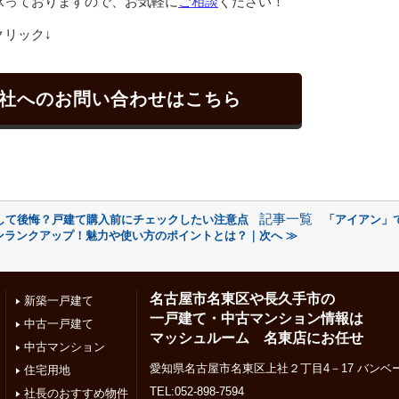
承っておりますので、お気軽に
ご相談
ください！
リック↓
社へのお問い合わせはこちら
記事一覧
して後悔？戸建て購入前にチェックしたい注意点
「アイアン」
ンランクアップ！魅力や使い方のポイントとは？｜次へ ≫
名古屋市名東区や長久手市の
新築一戸建て
一戸建て・中古マンション情報は
中古一戸建て
マッシュルーム 名東店にお任せ
中古マンション
愛知県名古屋市名東区上社２丁目4－17 バンベー
住宅用地
TEL:052-898-7594
社長のおすすめ物件