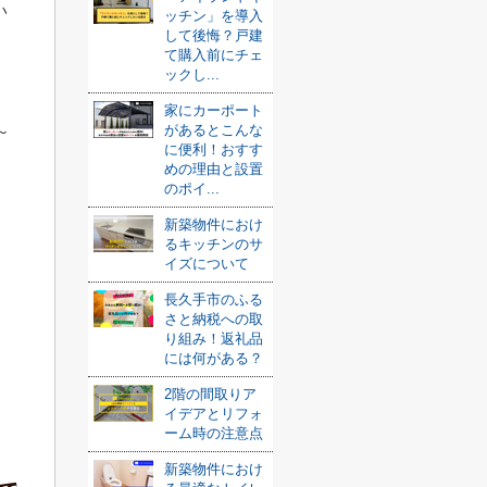
い
ッチン」を導入
して後悔？戸建
て購入前にチェ
ックし...
家にカーポート
～
があるとこんな
に便利！おすす
めの理由と設置
のポイ...
新築物件におけ
るキッチンのサ
イズについて
長久手市のふる
さと納税への取
り組み！返礼品
には何がある？
2階の間取りア
イデアとリフォ
ーム時の注意点
新築物件におけ