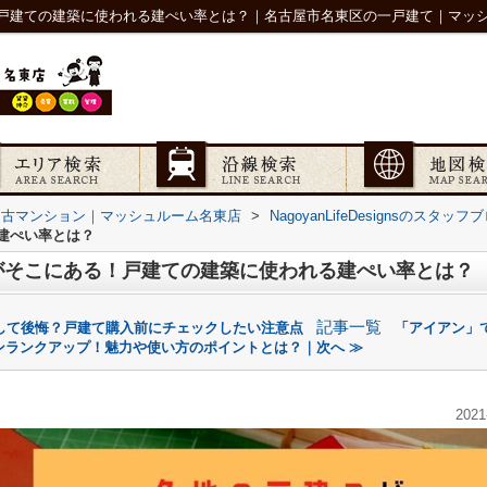
戸建ての建築に使われる建ぺい率とは？｜名古屋市名東区の一戸建て｜マッ
中古マンション｜マッシュルーム名東店
>
NagoyanLifeDesignsのスタ
建ぺい率とは？
がそこにある！戸建ての建築に使われる建ぺい率とは？
記事一覧
して後悔？戸建て購入前にチェックしたい注意点
「アイアン」
ンランクアップ！魅力や使い方のポイントとは？｜次へ ≫
2021