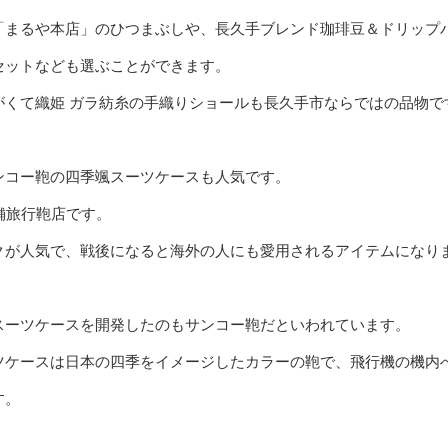
「まるや本店」のひつまぶしや、長久手ブレンド珈琲豆＆ドリップ
セットなども選ぶことができます。
がくて織姫 ガラ紡糸の手織りショールも長久手市ならではの品物で
ンコー鞄の四季颯スーツケースも人気です。
舗旅行鞄店です。
クが人気で、戦後になると海外の人にも愛用されるアイテムになり
スーツケースを開発したのもサンコー鞄だといわれています。
ツケースは日本の四季をイメージしたカラーの鞄で、飛行機の機内
す。