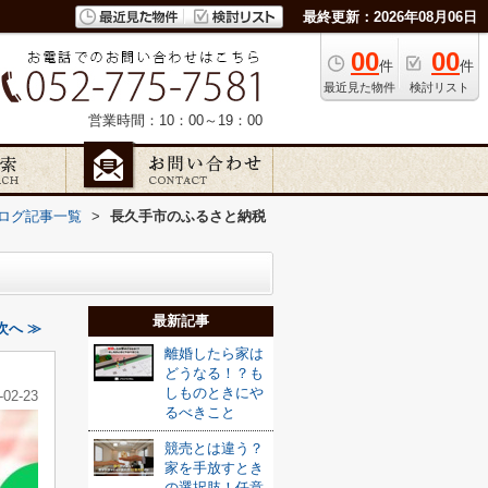
最終更新：2026年08月06日
00
00
件
件
最近見た物件
検討リスト
営業時間：10：00～19：00
ッフブログ記事一覧
>
長久手市のふるさと納税
最新記事
へ ≫
離婚したら家は
どうなる！？も
しものときにや
-02-23
るべきこと
競売とは違う？
家を手放すとき
の選択肢！任意