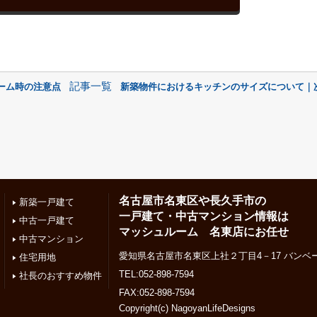
記事一覧
ーム時の注意点
新築物件におけるキッチンのサイズについて｜次
名古屋市名東区や長久手市の
新築一戸建て
一戸建て・中古マンション情報は
中古一戸建て
マッシュルーム 名東店にお任せ
中古マンション
愛知県名古屋市名東区上社２丁目4－17 バンベー
住宅用地
TEL:052-898-7594
社長のおすすめ物件
FAX:052-898-7594
Copyright(c) NagoyanLifeDesigns