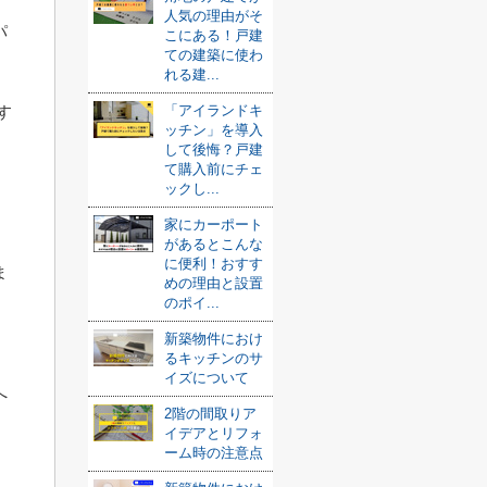
人気の理由がそ
パ
こにある！戸建
ての建築に使わ
れる建...
す
「アイランドキ
ッチン」を導入
して後悔？戸建
て購入前にチェ
ックし...
家にカーポート
があるとこんな
に便利！おすす
ま
めの理由と設置
のポイ...
新築物件におけ
るキッチンのサ
イズについて
へ
2階の間取りア
イデアとリフォ
ーム時の注意点