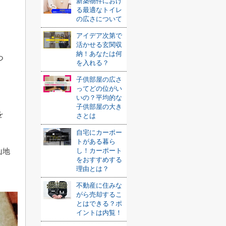
新築物件におけ
る最適なトイレ
の広さについて
アイデア次第で
活かせる玄関収
納！あなたは何
つ
を入れる？
」
子供部屋の広さ
ってどの位がい
いの？平均的な
子供部屋の大き
を
さとは
自宅にカーポー
トがある暮ら
山地
し！カーポート
をおすすめする
理由とは？
不動産に住みな
がら売却するこ
とはできる？ポ
イントは内覧！