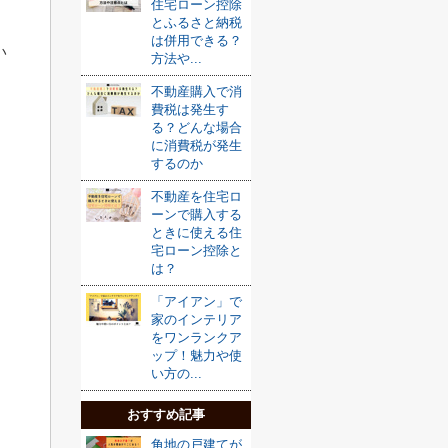
住宅ローン控除
とふるさと納税
は併用できる？
い
方法や...
不動産購入で消
費税は発生す
る？どんな場合
に消費税が発生
するのか
不動産を住宅ロ
ーンで購入する
ときに使える住
宅ローン控除と
は？
「アイアン」で
家のインテリア
をワンランクア
ップ！魅力や使
い方の...
おすすめ記事
角地の戸建てが