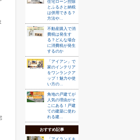
住宅ローン控除
とふるさと納税
は併用できる？
方法や...
ま
不動産購入で消
費税は発生す
る？どんな場合
に消費税が発生
するのか
「アイアン」で
家のインテリア
をワンランクア
ップ！魅力や使
い方の...
角地の戸建てが
人気の理由がそ
こにある！戸建
ての建築に使わ
れる建...
宅
おすすめ記事
「アイランドキ