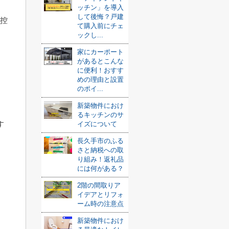
ッチン」を導入
して後悔？戸建
ら控
て購入前にチェ
ックし...
家にカーポート
があるとこんな
に便利！おすす
めの理由と設置
のポイ...
新築物件におけ
るキッチンのサ
す
イズについて
長久手市のふる
さと納税への取
り組み！返礼品
には何がある？
2階の間取りア
イデアとリフォ
ーム時の注意点
新築物件におけ