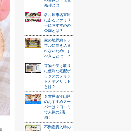
売却とは
名古屋市名東区
にあるファミリ
ーにおすすめの
公園とは？
家の境界線トラ
ブルに巻き込ま
れないためにす
べきことは！？
荷物の受け取り
に便利な宅配ボ
ックスのメリッ
トとデメリット
とは？
名古屋市守山区
のおすすめスー
パーは？口コミ
で人気の2店
舗！
不動産購入時の
得