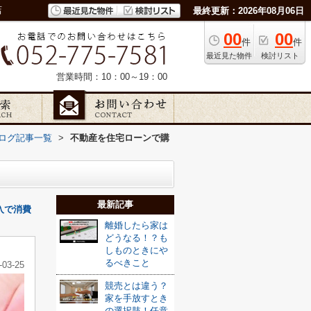
店
最終更新：2026年08月06日
00
00
件
件
最近見た物件
検討リスト
営業時間：10：00～19：00
ッフブログ記事一覧
>
不動産を住宅ローンで購
最新記事
入で消費
離婚したら家は
どうなる！？も
しものときにや
るべきこと
-03-25
競売とは違う？
家を手放すとき
の選択肢！任意