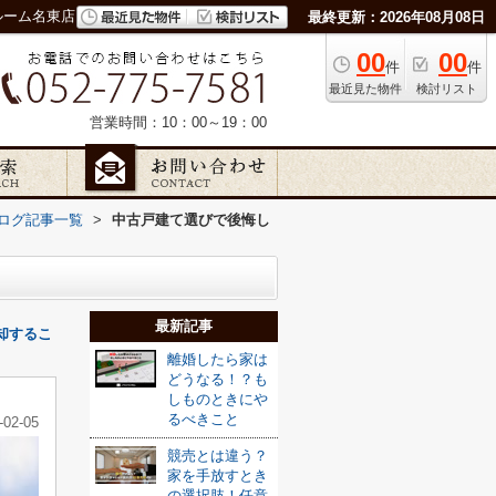
ルーム名東店
最終更新：2026年08月08日
00
00
件
件
最近見た物件
検討リスト
営業時間：10：00～19：00
ッフブログ記事一覧
>
中古戸建て選びで後悔し
最新記事
却するこ
離婚したら家は
どうなる！？も
しものときにや
るべきこと
-02-05
競売とは違う？
家を手放すとき
の選択肢！任意