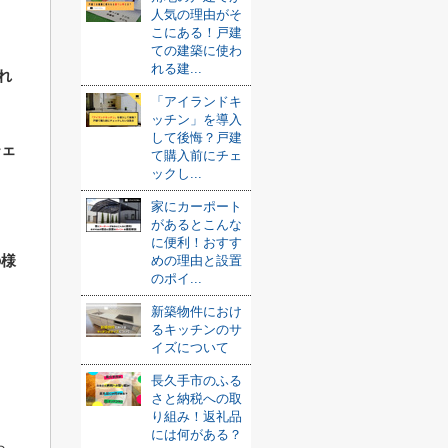
人気の理由がそ
こにある！戸建
ての建築に使わ
れる建...
れ
「アイランドキ
ッチン」を導入
して後悔？戸建
チェ
て購入前にチェ
ックし...
家にカーポート
があるとこんな
に便利！おすす
の様
めの理由と設置
のポイ...
新築物件におけ
るキッチンのサ
イズについて
長久手市のふる
さと納税への取
り組み！返礼品
には何がある？
ら