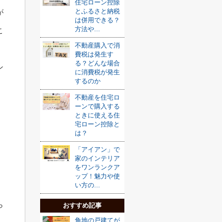
住宅ローン控除
とふるさと納税
が
は併用できる？
方法や...
こ
不動産購入で消
費税は発生す
る？どんな場合
ン
に消費税が発生
するのか
不動産を住宅ロ
ーンで購入する
ときに使える住
宅ローン控除と
は？
「アイアン」で
家のインテリア
をワンランクア
ップ！魅力や使
い方の...
ら
おすすめ記事
角地の戸建てが