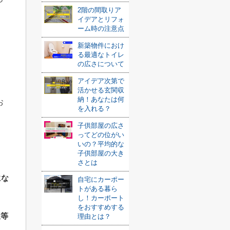
2階の間取りア
イデアとリフォ
ーム時の注意点
新築物件におけ
る最適なトイレ
の広さについて
アイデア次第で
活かせる玄関収
納！あなたは何
お
を入れる？
子供部屋の広さ
ってどの位がい
いの？平均的な
子供部屋の大き
さとは
にな
自宅にカーポー
トがある暮ら
し！カーポート
をおすすめする
収等
理由とは？