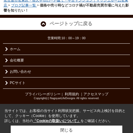
名古屋市名東区・長久手市の一戸建て・中古マンション｜マッシュルーム名東
店
>
ブログ記事一覧
>
価格や売り時などコロナ禍が不動産売買市場に与えた影
響を知りたい！
ページトップに戻る
営業時間:10：00～19：00
ホーム
会社概要
お問い合わせ
PCサイト
プライバシーポリシー
利用規約
｜アクセスマップ
｜
Copyright(c) NagoyanLifeDesigns All rights reserved.
当サイトでは、お客様の当サイト利用状況把握、サービス向上検討を目的と
して、クッキー（Cookie）を使用しています。
詳しくは、当社の
「Cookieの取扱いについて」
をご確認ください。
閉じる