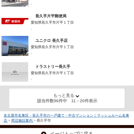
-
長久手片平郵便局
愛知県長久手市片平１丁目
-
ユニクロ 長久手店
愛知県長久手市片平１丁目
-
トラストリー長久手
愛知県長久手市片平１丁目
-
もっと見る
該当件数96件中
11
－
20
件表示
名古屋市名東区・長久手市の一戸建て・中古マンション｜マッシュルーム名東
店
>
周辺施設案内
>
長久手市
ページトップに戻る