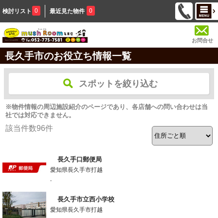
0
0
検討リスト
最近見た物件
お問合せ
長久手市のお役立ち情報一覧
スポットを絞り込む
※物件情報の周辺施設紹介のページであり、各店舗への問い合わせは当
社では対応できません。
該当件数
96
件
長久手口郵便局
愛知県長久手市打越
-
長久手市立西小学校
愛知県長久手市打越