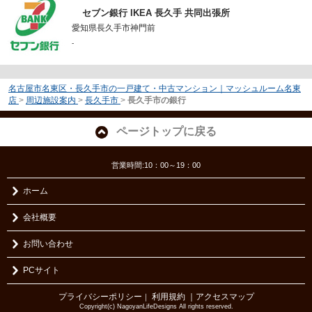
セブン銀行 IKEA 長久手 共同出張所
愛知県長久手市神門前
-
名古屋市名東区・長久手市の一戸建て・中古マンション｜マッシュルーム名東
店
>
周辺施設案内
>
長久手市
>
長久手市の銀行
ページトップに戻る
営業時間:10：00～19：00
ホーム
会社概要
お問い合わせ
PCサイト
プライバシーポリシー
利用規約
｜アクセスマップ
｜
Copyright(c) NagoyanLifeDesigns All rights reserved.