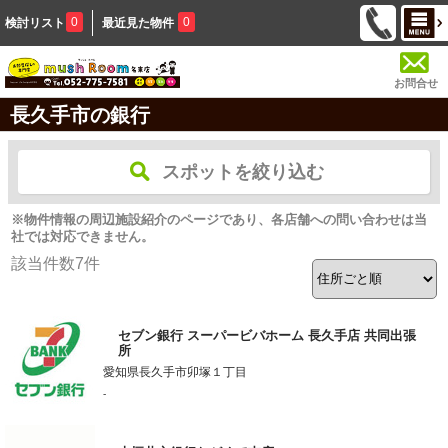
0
0
検討リスト
最近見た物件
お問合せ
長久手市の銀行
スポットを絞り込む
※物件情報の周辺施設紹介のページであり、各店舗への問い合わせは当
社では対応できません。
該当件数
7
件
セブン銀行 スーパービバホーム 長久手店 共同出張
所
愛知県長久手市卯塚１丁目
-