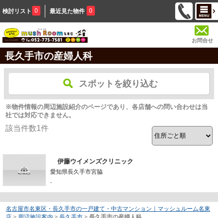
0
0
検討リスト
最近見た物件
お問合せ
長久手市の産婦人科
スポットを絞り込む
※物件情報の周辺施設紹介のページであり、各店舗への問い合わせは当
社では対応できません。
該当件数
1
件
伊藤ウイメンズクリニック
愛知県長久手市宮脇
-
名古屋市名東区・長久手市の一戸建て・中古マンション｜マッシュルーム名東
店
>
周辺施設案内
>
長久手市
>
長久手市の産婦人科