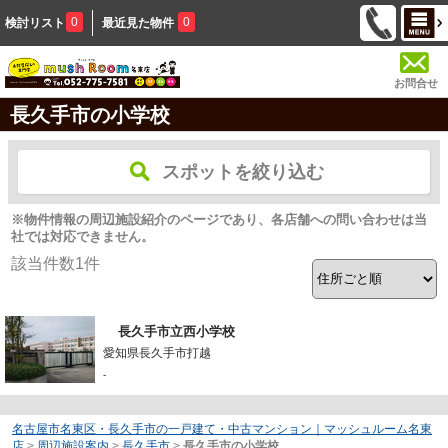
0
0
検討リスト
最近見た物件
お問合せ
長久手市の小学校
スポットを絞り込む
※物件情報の周辺施設紹介のページであり、各店舗への問い合わせは当
社では対応できません。
該当件数
1
件
長久手市立西小学校
愛知県長久手市打越
-
名古屋市名東区・長久手市の一戸建て・中古マンション｜マッシュルーム名東
店
>
周辺施設案内
>
長久手市
>
長久手市の小学校