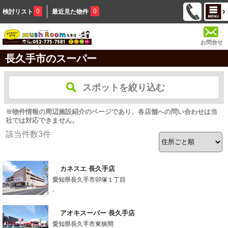
0
0
検討リスト
最近見た物件
お問合せ
長久手市のスーパー
スポットを絞り込む
※物件情報の周辺施設紹介のページであり、各店舗への問い合わせは当
社では対応できません。
該当件数
3
件
カネスエ 長久手店
愛知県長久手市卯塚１丁目
-
アオキスーパー 長久手店
愛知県長久手市東狭間