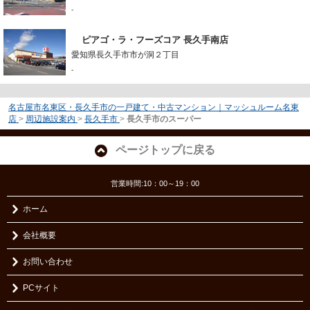
-
ピアゴ・ラ・フーズコア 長久手南店
愛知県長久手市市が洞２丁目
-
名古屋市名東区・長久手市の一戸建て・中古マンション｜マッシュルーム名東
店
>
周辺施設案内
>
長久手市
>
長久手市のスーパー
ページトップに戻る
営業時間:10：00～19：00
ホーム
会社概要
お問い合わせ
PCサイト