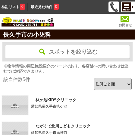
0
0
検討リスト
最近見た物件
お問合せ
長久手市の小児科
スポットを絞り込む
※物件情報の周辺施設紹介のページであり、各店舗への問い合わせは当
社では対応できません。
該当件数
5
件
杁ケ池KIDSクリニック
愛知県長久手市杁ケ池
-
ながくて北川こどもクリニック
愛知県長久手市氏神前