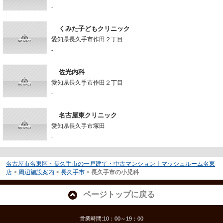
-
くみた子どもクリニック
愛知県長久手市作田２丁目
-
佐光内科
愛知県長久手市作田２丁目
-
名古屋東クリニック
愛知県長久手市塚田
-
名古屋市名東区・長久手市の一戸建て・中古マンション｜マッシュルーム名東
店
>
周辺施設案内
>
長久手市
>
長久手市の小児科
ページトップに戻る
営業時間:10：00～19：00