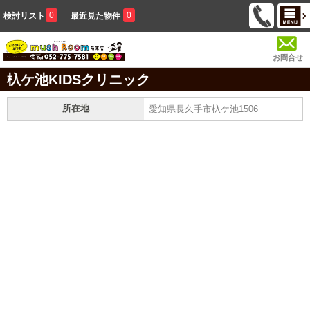
0
0
検討リスト
最近見た物件
お問合せ
杁ケ池KIDSクリニック
所在地
愛知県長久手市杁ケ池1506