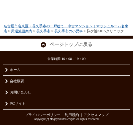
名古屋市名東区・長久手市の一戸建て・中古マンション｜マッシュルーム名東
店
>
周辺施設案内
>
長久手市
>
長久手市の小児科
>
杁ケ池KIDSクリニック
ページトップに戻る
営業時間:10：00～19：00
ホーム
会社概要
お問い合わせ
PCサイト
プライバシーポリシー
利用規約
｜アクセスマップ
｜
Copyright(c) NagoyanLifeDesigns All rights reserved.