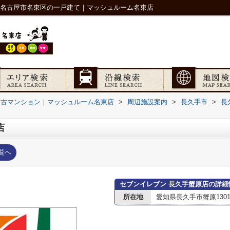
｜名古屋市名東区の一戸建て｜マッシュルーム名東店
中古マンション｜マッシュルーム名東店
>
周辺施設案内
>
長久手市
>
長
店
覧へ
セブンイレブン 長久手蟹原店の詳細
所在地
愛知県長久手市蟹原130