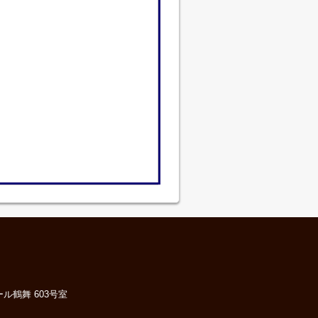
ル鶴舞 603号室