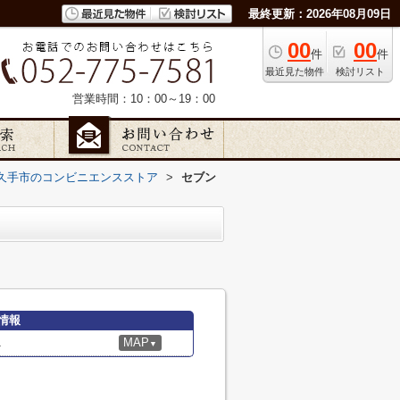
最終更新：2026年08月09日
00
00
件
件
最近見た物件
検討リスト
営業時間：10：00～19：00
久手市のコンビニエンスストア
>
セブン
情報
1
MAP
▼