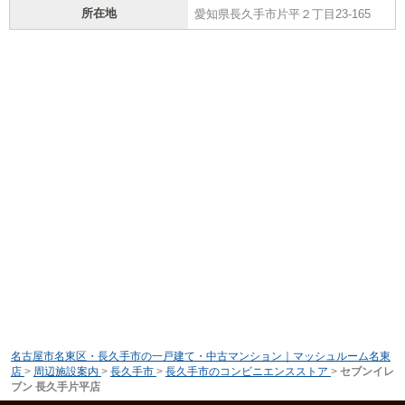
所在地
愛知県長久手市片平２丁目23-165
名古屋市名東区・長久手市の一戸建て・中古マンション｜マッシュルーム名東
店
>
周辺施設案内
>
長久手市
>
長久手市のコンビニエンスストア
>
セブンイレ
ブン 長久手片平店