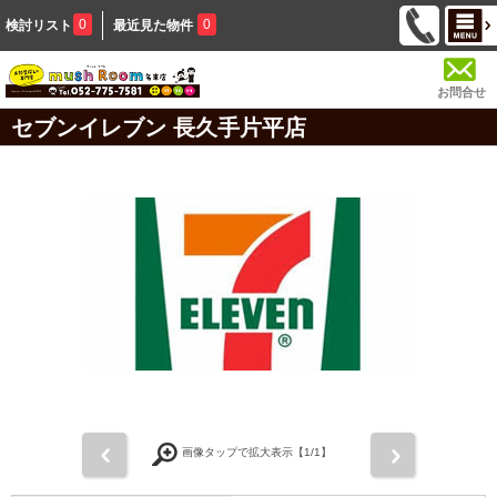
0
0
検討リスト
最近見た物件
お問合せ
セブンイレブン 長久手片平店
前
次
画像タップで拡大表示【
1
/1】