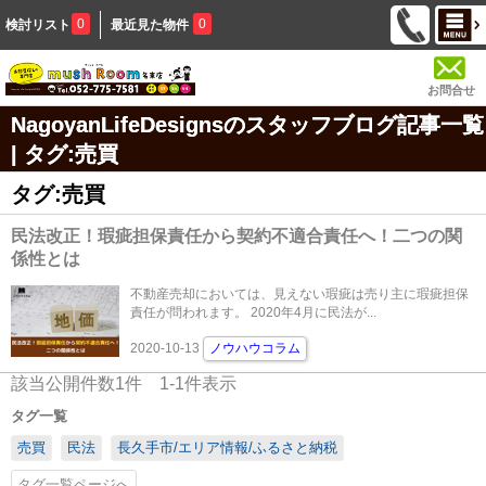
0
0
検討リスト
最近見た物件
お問合せ
NagoyanLifeDesignsのスタッフブログ記事一覧
| タグ:売買
タグ:売買
民法改正！瑕疵担保責任から契約不適合責任へ！二つの関
係性とは
不動産売却においては、見えない瑕疵は売り主に瑕疵担保
責任が問われます。 2020年4月に民法が...
2020-10-13
ノウハウコラム
該当公開件数
1
件
1-1
件表示
タグ一覧
売買
民法
長久手市/エリア情報/ふるさと納税
タグ一覧ページへ