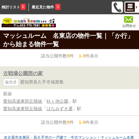
0
0
検討リスト
最近見た物件
お問合せ
マッシュルーム 名東店の物件一覧｜「か行」
から始まる物件一覧
該当公開件数
9
件
1-9
件表示
古戦場公園西の家
愛知県長久手市城屋敷
販売済
新築
愛知高速東部丘陵線
「
杁ヶ池公園
」駅
愛知高速東部丘陵線
「
はなみずき通
」駅
該当公開件数
9
件
1-9
件表示
名古屋市名東区・長久手市の一戸建て・中古マンション｜マッシュルーム名東