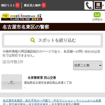
0
0
検討リスト
最近見た物件
お問合せ
名古屋市名東区の警察
スポットを絞り込む
※物件情報の周辺施設紹介のページであり、各店舗への問い合わせは当
社では対応できません。
該当件数
1
件
名東警察署 西山交番
愛知県名古屋市名東区西山本通１丁目
-
名古屋市名東区・長久手市の一戸建て・中古マンション｜マッシュルーム名東
店
>
周辺施設案内
>
名古屋市名東区
>
名古屋市名東区の警察