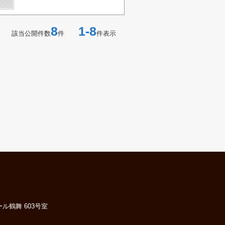
8
1-8
該当公開件数
件
件表示
ル鶴舞 603号室