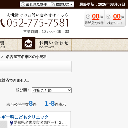
最終更新：2026年08月07日
00
00
件
件
最近見た物件
検討リスト
営業時間：10：00～19：00
>
名古屋市名東区の小児科
は対応できません。
並び順：
8
1-8
該当公開件数
件
件表示
ルギー科こどもクリニック
愛知県名古屋市名東区一社２丁目