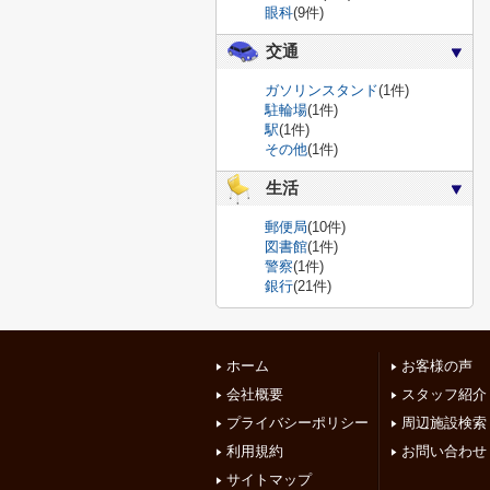
眼科
(9件)
交通
ガソリンスタンド
(1件)
駐輪場
(1件)
駅
(1件)
その他
(1件)
生活
郵便局
(10件)
図書館
(1件)
警察
(1件)
銀行
(21件)
ホーム
お客様の声
会社概要
スタッフ紹介
プライバシーポリシー
周辺施設検索
利用規約
お問い合わせ
サイトマップ