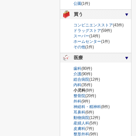
公園
(1件)
買う
コンビニエンスストア
(43件)
ドラッグストア
(59件)
スーパー
(14件)
ホームセンター
(1件)
その他
(1件)
医療
歯科
(80件)
介護
(90件)
総合病院
(12件)
内科
(35件)
小児科
(8件)
整骨院
(20件)
外科
(9件)
神経科・精神科
(8件)
耳鼻科
(6件)
動物病院
(12件)
産婦人科
(5件)
皮膚科
(7件)
整形外科
(9件)