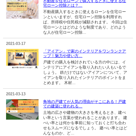
不動産を住宅ローンで購入するときに使える住
宅ローン控除とは？...
不動産購入するときに使えるローンを住宅ロー
ンといいますが、住宅ローン控除を利用すれ
ば、所得税や住民税が減額されます。 今回は住
宅ローンとはどのような制度であり、どのよう
な人が住宅ローン控除...
2021-03-17
「アイアン」で家のインテリアをワンランクア
ップ！魅力や使い方...
戸建ての購入を検討されている方の中には、イ
ンテリアにアイアンを取り入れたい人もいるで
しょう。 鉄だけではないアイアンについて、ア
イアンを取り入れたインテリアのポイントをま
とめます。 木材...
2021-03-13
角地の戸建てが人気の理由がそこにある！戸建
ての建築に使われる...
土地の広さや建物の大きさを考えるとき、建ぺ
い率という言葉が使われることがあります。 建
ぺい率とは何かを事前に知っておくと打ち合わ
せもスムーズになるでしょう。 建ぺい率とはど
んなものか、ど...