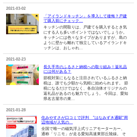
2021-03-02
「アイランドキッチン」を導入して後悔？戸建
て購入前にチェック...
キッチンの間取りは、戸建てを購入するとき気
にする人も多いポイントではないでしょうか。
キッチンには色々なタイプがありますが、島の
ように壁から離れて独立しているアイランドキ
ッチンは、おしゃれ...
2021-02-23
長久手市のふるさと納税への取り組み！返礼品
には何がある？
節税対策にもなると注目されているふるさと納
税は、誰でも少額から気軽に始められます。 節
税になるだけではなく、各自治体オリジナルの
返礼品があるのも魅力でしょう。 今回は、愛知
県名古屋市の東...
2021-01-28
住みやすさが口コミで評判 "はなみずき通駅"周
辺地域が人気の...
全国で唯一の磁気浮上式リニアモーターカー、
通称「リニモ」が走る愛知高速東部丘陵線。 そ