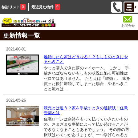
0
0
検討リスト
最近見た物件
お問合せ
更新情報一覧
2021-06-01
離婚したら家はどうなる！？もしものときにや
るべきこと
やっと購入できた夢のマイホーム。 しかし、手
放さねばならないもしもの状況に陥る可能性は
ゼロではありません。 たとえば「離婚」。 家を
買った後に離婚してしまった場合、やるべきこ
とと流れは...
2021-05-26
競売とは違う？家を手放すときの選択肢！任意
売却とは
住宅ローンは余裕をもって払っていきたいもの
の、さまざまな事情によって払い続けることが
できなくなることもあるでしょう。 その際の選
択肢はいくつかありますが、一つ挙げられる方