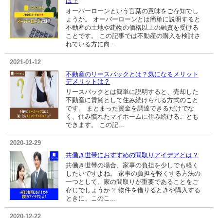
は？
オーバーローンという言葉の意味をご存知でし
ょうか。 オーバーローンとは簡単に説明すると
不動産の土地や建物の価格以上の融資を受ける
ことです。 この記事では不動産の購入を検討さ
れている方に向...
2021-01-12
不動産のリースバックとは？気になるメリット
デメリットは？
リースバックとは簡単に説明すると、売却した
不動産に賃貸として住み続けられる方式のこと
です。 まとまった資金を調達できるだけでな
く、住み慣れたマイホームに住み続けることも
できます。 この記...
2020-12-29
共働き世帯におすすめの間取りアイデアとは？
共働き世帯の場合、家事の負担を少しでも軽く
したいですよね。 家事の負担を軽くする方法の
一つとして、家の間取りが重要であることをご
存じでしょうか？ 物件を借りるときや購入する
ときに、このこ...
2020-12-22