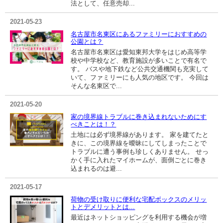
法として、任意売却...
2021-05-23
名古屋市名東区にあるファミリーにおすすめの
公園とは？
名古屋市名東区は愛知東邦大学をはじめ高等学
校や中学校など、教育施設が多いことで有名で
す。 バスや地下鉄など公共交通機関も充実して
いて、ファミリーにも人気の地区です。 今回は
そんな名東区で...
2021-05-20
家の境界線トラブルに巻き込まれないためにす
べきことは！？
土地には必ず境界線があります。 家を建てたと
きに、この境界線を曖昧にしてしまったことで
トラブルに遭う事例も珍しくありません。 せっ
かく手に入れたマイホームが、面倒ごとに巻き
込まれるのは避...
2021-05-17
荷物の受け取りに便利な宅配ボックスのメリッ
トとデメリットとは...
最近はネットショッピングを利用する機会が増