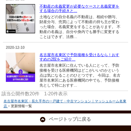
不動産の名義変更が必要なケースと名義変更を
する場合の手続きと...
土地などの自分名義の不動産は、相続や贈与、
財産分与、売買によって不動産の持ち主が変わ
った場合、名義変更をすることがあります。 不
動産の名義は、自分や身内でも勝手に変更する
ことはできず、法務...
2020-12-10
名古屋市名東区で予防接種を受けるなら！おす
すめの2院をご紹介...
名古屋市名東区に住んでいる人にとって、予防
接種を受ける医療機関はどこがいいのかという
点は気になることのひとつです。 今回は、名古
屋市名東区にある医療機関の中でも、予防接種
先として特におすす...
該当公開件数
20
件
1-20
件表示
名古屋市名東区・長久手市の一戸建て・中古マンション｜マッシュルーム名東
店
>
更新情報一覧
ページトップに戻る