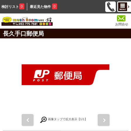
0
0
検討リスト
最近見た物件
お問合せ
長久手口郵便局
前
次
画像タップで拡大表示【
1
/1】