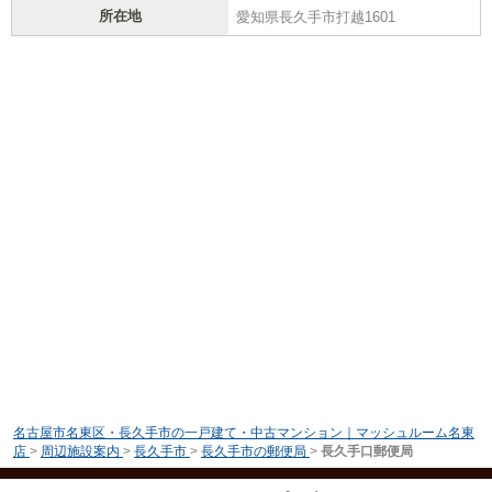
所在地
愛知県長久手市打越1601
名古屋市名東区・長久手市の一戸建て・中古マンション｜マッシュルーム名東
店
>
周辺施設案内
>
長久手市
>
長久手市の郵便局
>
長久手口郵便局