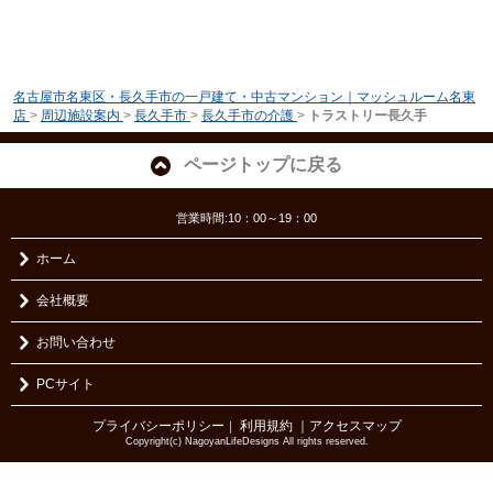
名古屋市名東区・長久手市の一戸建て・中古マンション｜マッシュルーム名東
店
>
周辺施設案内
>
長久手市
>
長久手市の介護
>
トラストリー長久手
ページトップに戻る
営業時間:10：00～19：00
ホーム
会社概要
お問い合わせ
PCサイト
プライバシーポリシー
利用規約
｜アクセスマップ
｜
Copyright(c) NagoyanLifeDesigns All rights reserved.