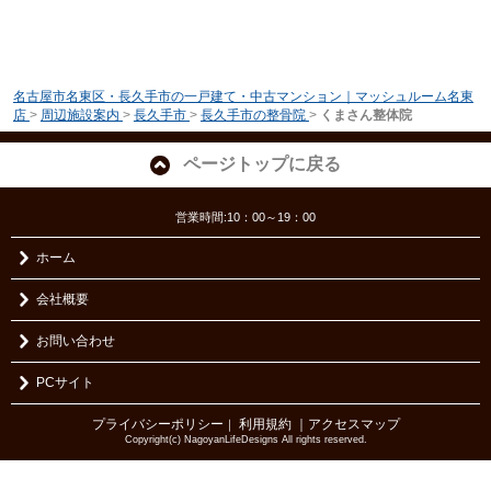
名古屋市名東区・長久手市の一戸建て・中古マンション｜マッシュルーム名東
店
>
周辺施設案内
>
長久手市
>
長久手市の整骨院
>
くまさん整体院
ページトップに戻る
営業時間:10：00～19：00
ホーム
会社概要
お問い合わせ
PCサイト
プライバシーポリシー
利用規約
｜アクセスマップ
｜
Copyright(c) NagoyanLifeDesigns All rights reserved.