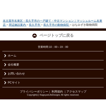
名古屋市名東区・長久手市の一戸建て・中古マンション｜マッシュルーム名東
店
>
周辺施設案内
>
長久手市
>
長久手市の動物病院
>
はなみずき動物病院
ページトップに戻る
営業時間:10：00～19：00
ホーム
会社概要
お問い合わせ
PCサイト
プライバシーポリシー
利用規約
｜アクセスマップ
｜
Copyright(c) NagoyanLifeDesigns All rights reserved.