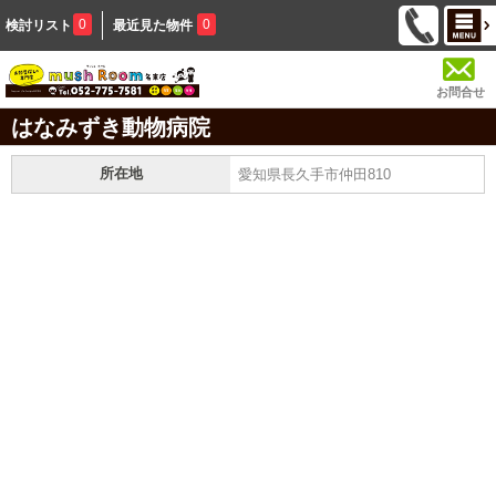
0
0
検討リスト
最近見た物件
お問合せ
はなみずき動物病院
所在地
愛知県長久手市仲田810