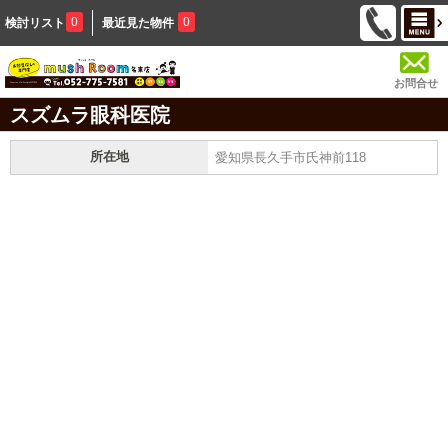
0
0
検討リスト
最近見た物件
お問合せ
スズムラ眼科医院
所在地
愛知県長久手市氏神前118