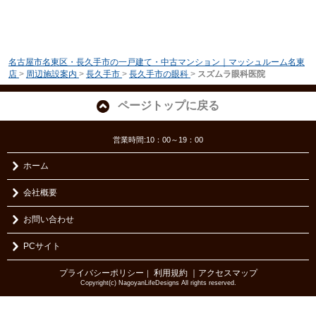
名古屋市名東区・長久手市の一戸建て・中古マンション｜マッシュルーム名東
店
>
周辺施設案内
>
長久手市
>
長久手市の眼科
>
スズムラ眼科医院
ページトップに戻る
営業時間:10：00～19：00
ホーム
会社概要
お問い合わせ
PCサイト
プライバシーポリシー
利用規約
｜アクセスマップ
｜
Copyright(c) NagoyanLifeDesigns All rights reserved.