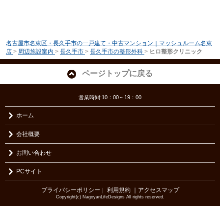
名古屋市名東区・長久手市の一戸建て・中古マンション｜マッシュルーム名東
店
>
周辺施設案内
>
長久手市
>
長久手市の整形外科
>
ヒロ整形クリニック
ページトップに戻る
営業時間:10：00～19：00
ホーム
会社概要
お問い合わせ
PCサイト
プライバシーポリシー
利用規約
｜アクセスマップ
｜
Copyright(c) NagoyanLifeDesigns All rights reserved.