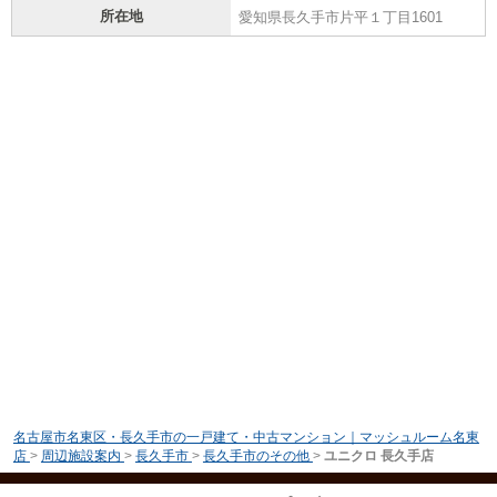
所在地
愛知県長久手市片平１丁目1601
名古屋市名東区・長久手市の一戸建て・中古マンション｜マッシュルーム名東
店
>
周辺施設案内
>
長久手市
>
長久手市のその他
>
ユニクロ 長久手店