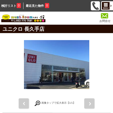
0
0
検討リスト
最近見た物件
お問合せ
ユニクロ 長久手店
前
次
画像タップで拡大表示【
1
/1】