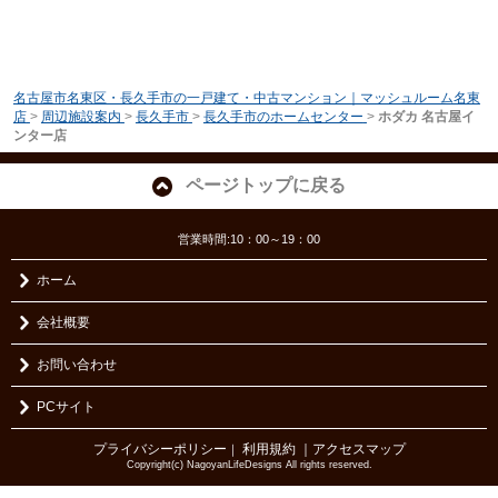
名古屋市名東区・長久手市の一戸建て・中古マンション｜マッシュルーム名東
店
>
周辺施設案内
>
長久手市
>
長久手市のホームセンター
>
ホダカ 名古屋イ
ンター店
ページトップに戻る
営業時間:10：00～19：00
ホーム
会社概要
お問い合わせ
PCサイト
プライバシーポリシー
利用規約
｜アクセスマップ
｜
Copyright(c) NagoyanLifeDesigns All rights reserved.