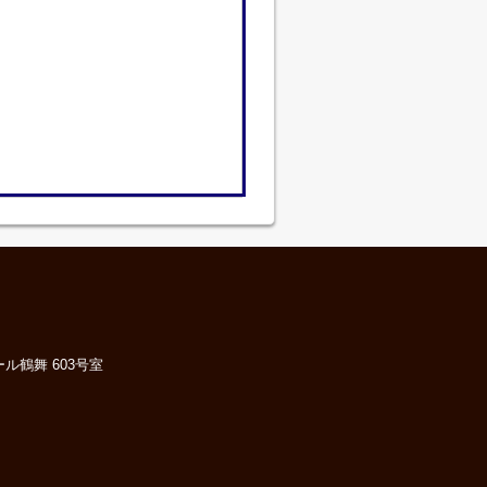
ル鶴舞 603号室