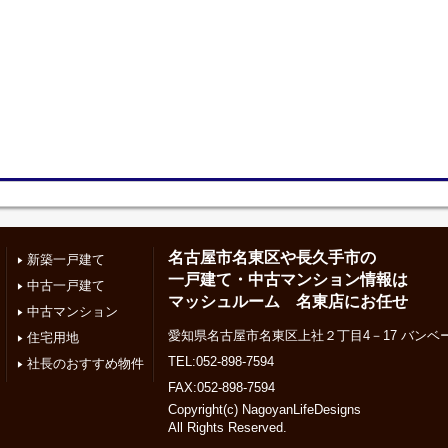
名古屋市名東区や長久手市の
新築一戸建て
一戸建て・中古マンション情報は
中古一戸建て
マッシュルーム 名東店にお任せ
中古マンション
愛知県名古屋市名東区上社２丁目4－17 バンベー
住宅用地
TEL:052-898-7594
社長のおすすめ物件
FAX:052-898-7594
Copyright(c) NagoyanLifeDesigns
All Rights Reserved.