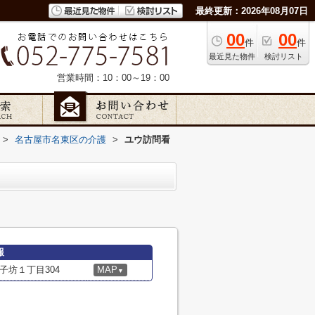
最終更新：2026年08月07日
00
00
件
件
最近見た物件
検討リスト
営業時間：10：00～19：00
>
名古屋市名東区の介護
>
ユウ訪問看
報
子坊１丁目304
MAP
▼