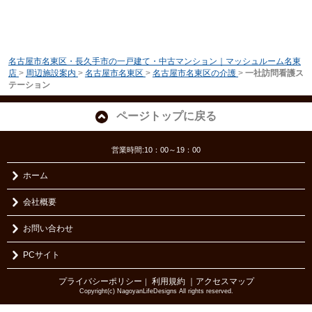
名古屋市名東区・長久手市の一戸建て・中古マンション｜マッシュルーム名東
店
>
周辺施設案内
>
名古屋市名東区
>
名古屋市名東区の介護
>
一社訪問看護ス
テーション
ページトップに戻る
営業時間:10：00～19：00
ホーム
会社概要
お問い合わせ
PCサイト
プライバシーポリシー
利用規約
｜アクセスマップ
｜
Copyright(c) NagoyanLifeDesigns All rights reserved.