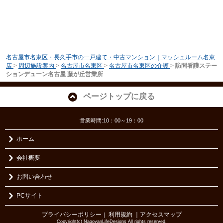
名古屋市名東区・長久手市の一戸建て・中古マンション｜マッシュルーム名東
店
>
周辺施設案内
>
名古屋市名東区
>
名古屋市名東区の介護
>
訪問看護ステー
ションデューン名古屋 藤が丘営業所
ページトップに戻る
営業時間:10：00～19：00
ホーム
会社概要
お問い合わせ
PCサイト
プライバシーポリシー
利用規約
｜アクセスマップ
｜
Copyright(c) NagoyanLifeDesigns All rights reserved.