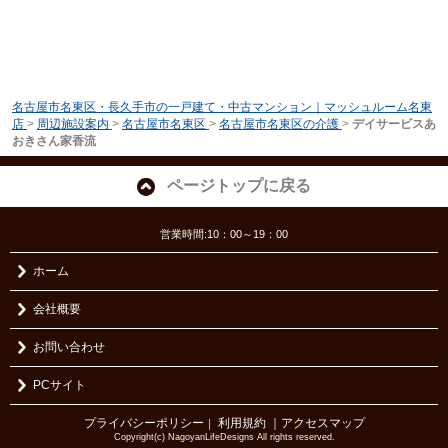
名古屋市名東区・長久手市の一戸建て・中古マンション｜マッシュルーム名東
店
>
周辺施設案内
>
名古屋市名東区
>
名古屋市名東区の介護
>
デイサービスあ
おきさん家香流
ページトップに戻る
営業時間:10：00～19：00
ホーム
会社概要
お問い合わせ
PCサイト
プライバシーポリシー
利用規約
｜アクセスマップ
｜
Copyright(c) NagoyanLifeDesigns All rights reserved.