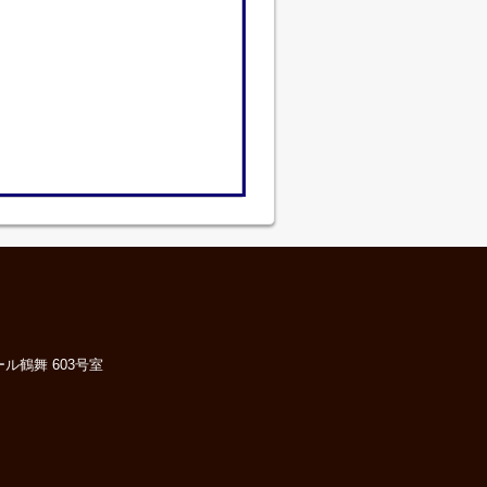
ル鶴舞 603号室