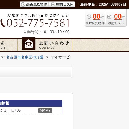
最終更新：2026年08月07日
00
00
件
件
最近見た物件
検討リスト
営業時間：10：00～19：00
>
名古屋市名東区の介護
>
デイサービ
細情報
１丁目405
MAP
▼