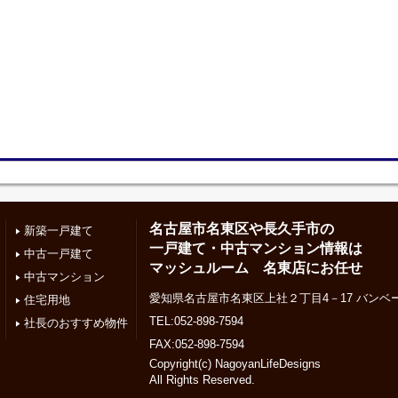
名古屋市名東区や長久手市の
新築一戸建て
一戸建て・中古マンション情報は
中古一戸建て
マッシュルーム 名東店にお任せ
中古マンション
愛知県名古屋市名東区上社２丁目4－17 バンベー
住宅用地
TEL:052-898-7594
社長のおすすめ物件
FAX:052-898-7594
Copyright(c) NagoyanLifeDesigns
All Rights Reserved.