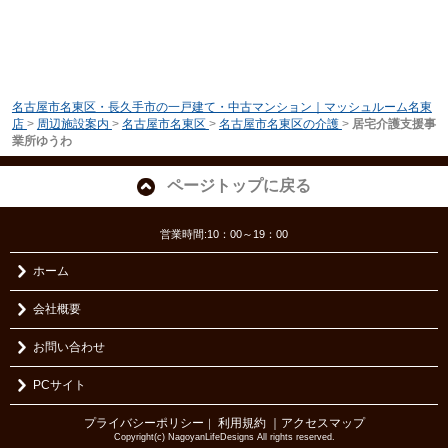
名古屋市名東区・長久手市の一戸建て・中古マンション｜マッシュルーム名東
店
>
周辺施設案内
>
名古屋市名東区
>
名古屋市名東区の介護
>
居宅介護支援事
業所ゆうわ
ページトップに戻る
営業時間:10：00～19：00
ホーム
会社概要
お問い合わせ
PCサイト
プライバシーポリシー
利用規約
｜アクセスマップ
｜
Copyright(c) NagoyanLifeDesigns All rights reserved.