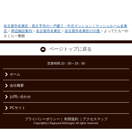
名古屋市名東区・長久手市の一戸建て・中古マンション｜マッシュルーム名東
店
>
周辺施設案内
>
名古屋市名東区
>
名古屋市名東区の介護
>
よってたもーれ
さくら一番館
ページトップに戻る
営業時間:10：00～19：00
ホーム
会社概要
お問い合わせ
PCサイト
プライバシーポリシー
利用規約
｜アクセスマップ
｜
Copyright(c) NagoyanLifeDesigns All rights reserved.