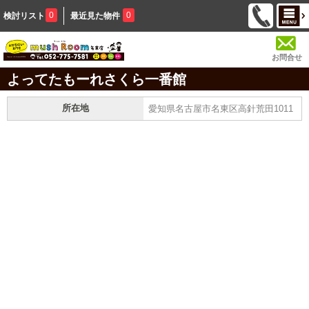
0
0
検討リスト
最近見た物件
お問合せ
よってたもーれさくら一番館
所在地
愛知県名古屋市名東区高針荒田1011