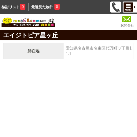
0
0
検討リスト
最近見た物件
お問合せ
エイジトピア星ヶ丘
愛知県名古屋市名東区代万町３丁目1
所在地
1-1