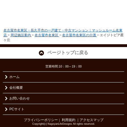
名古屋市名東区・長久手市の一戸建て・中古マンション｜マッシュルーム名東
店
>
周辺施設案内
>
名古屋市名東区
>
名古屋市名東区の介護
>
エイジトピア星
ヶ丘
ページトップに戻る
営業時間:10：00～19：00
ホーム
会社概要
お問い合わせ
PCサイト
プライバシーポリシー
利用規約
｜アクセスマップ
｜
Copyright(c) NagoyanLifeDesigns All rights reserved.