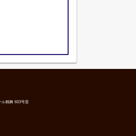
ル鶴舞 603号室