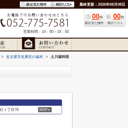
最終更新：2026年08月08日
00
00
件
件
最近見た物件
検討リスト
営業時間：10：00～19：00
>
名古屋市名東区の歯科
>
土川歯科医
社１丁目78
MAP
▼