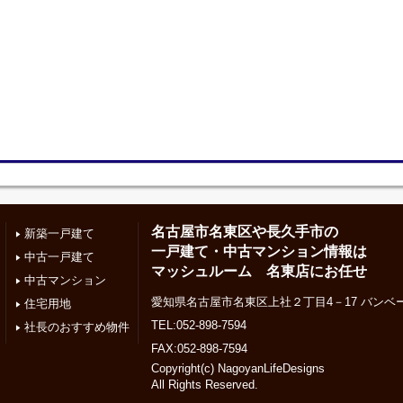
名古屋市名東区や長久手市の
新築一戸建て
一戸建て・中古マンション情報は
中古一戸建て
マッシュルーム 名東店にお任せ
中古マンション
愛知県名古屋市名東区上社２丁目4－17 バンベー
住宅用地
TEL:052-898-7594
社長のおすすめ物件
FAX:052-898-7594
Copyright(c) NagoyanLifeDesigns
All Rights Reserved.