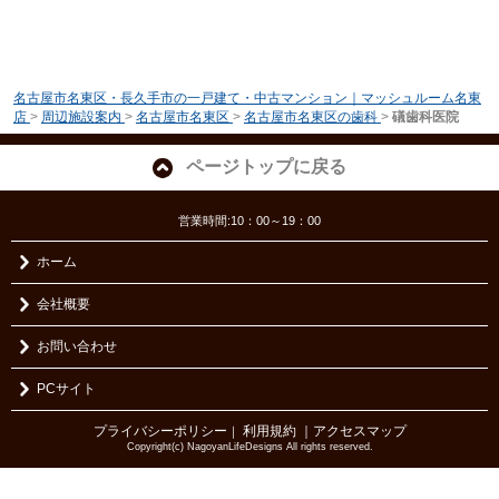
名古屋市名東区・長久手市の一戸建て・中古マンション｜マッシュルーム名東
店
>
周辺施設案内
>
名古屋市名東区
>
名古屋市名東区の歯科
>
礒歯科医院
ページトップに戻る
営業時間:10：00～19：00
ホーム
会社概要
お問い合わせ
PCサイト
プライバシーポリシー
利用規約
｜アクセスマップ
｜
Copyright(c) NagoyanLifeDesigns All rights reserved.