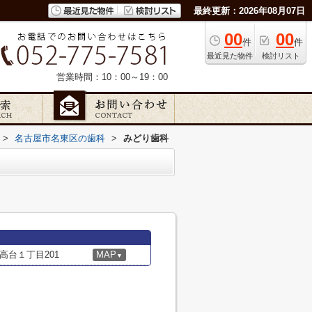
最終更新：2026年08月07日
00
00
件
件
最近見た物件
検討リスト
営業時間：10：00～19：00
>
名古屋市名東区の歯科
>
みどり歯科
高台１丁目201
MAP
▼