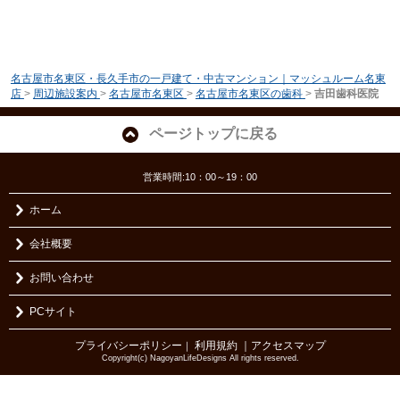
名古屋市名東区・長久手市の一戸建て・中古マンション｜マッシュルーム名東
店
>
周辺施設案内
>
名古屋市名東区
>
名古屋市名東区の歯科
>
吉田歯科医院
ページトップに戻る
営業時間:10：00～19：00
ホーム
会社概要
お問い合わせ
PCサイト
プライバシーポリシー
利用規約
｜アクセスマップ
｜
Copyright(c) NagoyanLifeDesigns All rights reserved.