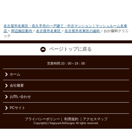
名古屋市名東区・長久手市の一戸建て・中古マンション｜マッシュルーム名東
店
>
周辺施設案内
>
名古屋市名東区
>
名古屋市名東区の歯科
>
おか歯科クリニ
ック
ページトップに戻る
営業時間:10：00～19：00
ホーム
会社概要
お問い合わせ
PCサイト
プライバシーポリシー
利用規約
｜アクセスマップ
｜
Copyright(c) NagoyanLifeDesigns All rights reserved.