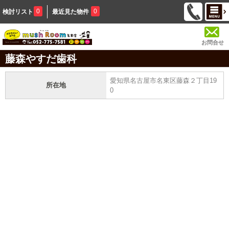
0
0
検討リスト
最近見た物件
お問合せ
藤森やすだ歯科
愛知県名古屋市名東区藤森２丁目19
所在地
0