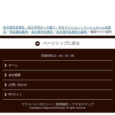
名古屋市名東区・長久手市の一戸建て・中古マンション｜マッシュルーム名東
店
>
周辺施設案内
>
名古屋市名東区
>
名古屋市名東区の歯科
>
藤森やすだ歯科
ページトップに戻る
営業時間:10：00～19：00
ホーム
会社概要
お問い合わせ
PCサイト
プライバシーポリシー
利用規約
｜アクセスマップ
｜
Copyright(c) NagoyanLifeDesigns All rights reserved.