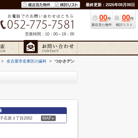
最終更新：2026年08月08日
00
00
件
件
最近見た物件
検討リスト
営業時間：10：00～19：00
>
名古屋市名東区の歯科
>
つかさデン
報
石原３丁目2002
MAP
▼