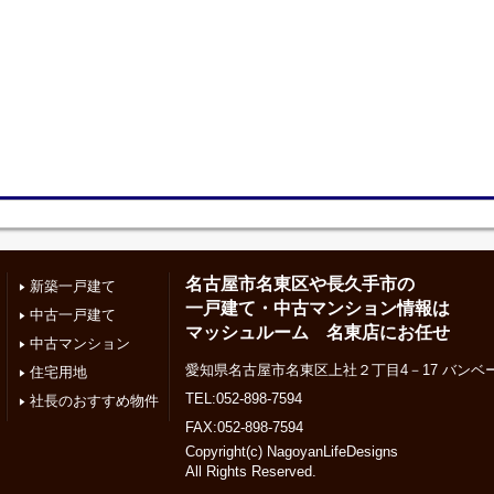
名古屋市名東区や長久手市の
新築一戸建て
一戸建て・中古マンション情報は
中古一戸建て
マッシュルーム 名東店にお任せ
中古マンション
愛知県名古屋市名東区上社２丁目4－17 バンベー
住宅用地
TEL:052-898-7594
社長のおすすめ物件
FAX:052-898-7594
Copyright(c) NagoyanLifeDesigns
All Rights Reserved.