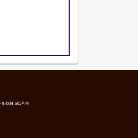
ル鶴舞 603号室