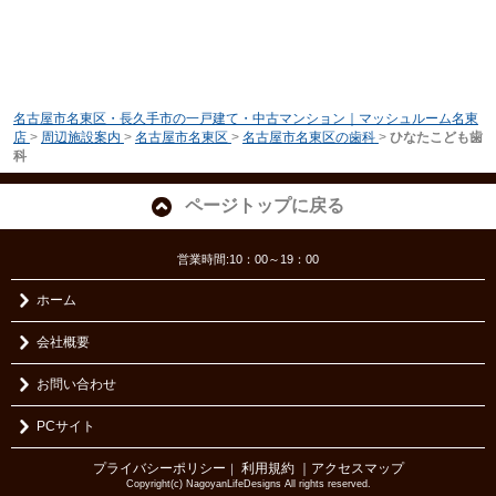
名古屋市名東区・長久手市の一戸建て・中古マンション｜マッシュルーム名東
店
>
周辺施設案内
>
名古屋市名東区
>
名古屋市名東区の歯科
>
ひなたこども歯
科
ページトップに戻る
営業時間:10：00～19：00
ホーム
会社概要
お問い合わせ
PCサイト
プライバシーポリシー
利用規約
｜アクセスマップ
｜
Copyright(c) NagoyanLifeDesigns All rights reserved.