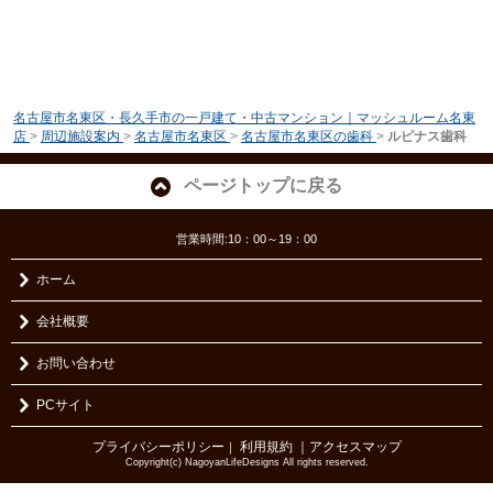
名古屋市名東区・長久手市の一戸建て・中古マンション｜マッシュルーム名東
店
>
周辺施設案内
>
名古屋市名東区
>
名古屋市名東区の歯科
>
ルピナス歯科
ページトップに戻る
営業時間:10：00～19：00
ホーム
会社概要
お問い合わせ
PCサイト
プライバシーポリシー
利用規約
｜アクセスマップ
｜
Copyright(c) NagoyanLifeDesigns All rights reserved.