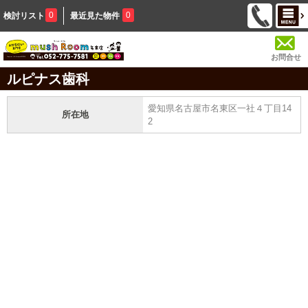
0
0
検討リスト
最近見た物件
お問合せ
ルピナス歯科
愛知県名古屋市名東区一社４丁目14
所在地
2