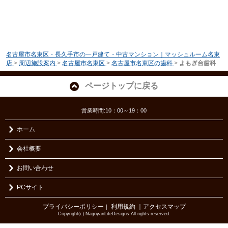
名古屋市名東区・長久手市の一戸建て・中古マンション｜マッシュルーム名東
店
>
周辺施設案内
>
名古屋市名東区
>
名古屋市名東区の歯科
>
よもぎ台歯科
ページトップに戻る
営業時間:10：00～19：00
ホーム
会社概要
お問い合わせ
PCサイト
プライバシーポリシー
利用規約
｜アクセスマップ
｜
Copyright(c) NagoyanLifeDesigns All rights reserved.