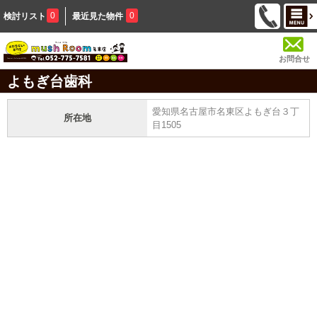
0
0
検討リスト
最近見た物件
お問合せ
よもぎ台歯科
愛知県名古屋市名東区よもぎ台３丁
所在地
目1505