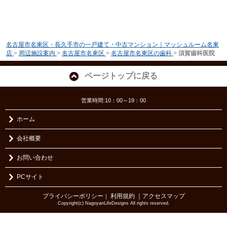
名古屋市名東区・長久手市の一戸建て・中古マンション｜マッシュルーム名東
店
>
周辺施設案内
>
名古屋市名東区
>
名古屋市名東区の歯科
>
須賀歯科医院
ページトップに戻る
営業時間:10：00～19：00
ホーム
会社概要
お問い合わせ
PCサイト
プライバシーポリシー
利用規約
｜アクセスマップ
｜
Copyright(c) NagoyanLifeDesigns All rights reserved.