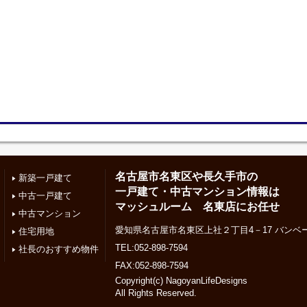
名古屋市名東区や長久手市の
新築一戸建て
一戸建て・中古マンション情報は
中古一戸建て
マッシュルーム 名東店にお任せ
中古マンション
愛知県名古屋市名東区上社２丁目4－17 バンベー
住宅用地
TEL:052-898-7594
社長のおすすめ物件
FAX:052-898-7594
Copyright(c) NagoyanLifeDesigns
All Rights Reserved.