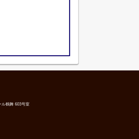
ル鶴舞 603号室