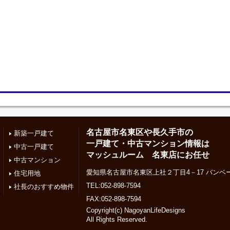
名古屋市名東区や長久手市の
新築一戸建て
一戸建て・中古マンション情報は
中古一戸建て
マッシュルーム 名東店にお任せ
中古マンション
愛知県名古屋市名東区上社２丁目4－17 バンベー
住宅用地
TEL:052-898-7594
社長のおすすめ物件
FAX:052-898-7594
Copyright(c) NagoyanLifeDesigns
All Rights Reserved.