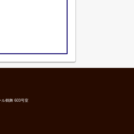
ル鶴舞 603号室