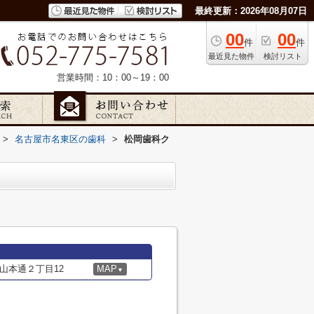
最終更新：2026年08月07日
00
00
件
件
最近見た物件
検討リスト
営業時間：10：00～19：00
>
名古屋市名東区の歯科
>
松岡歯科ク
山本通２丁目12
MAP
▼