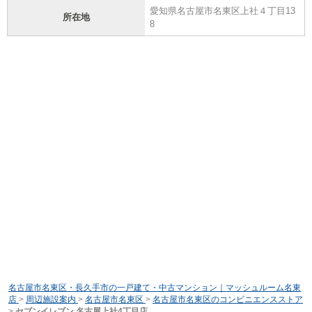
愛知県名古屋市名東区上社４丁目13
所在地
8
名古屋市名東区・長久手市の一戸建て・中古マンション｜マッシュルーム名東
店
>
周辺施設案内
>
名古屋市名東区
>
名古屋市名東区のコンビニエンスストア
>
セブンイレブン 名古屋上社4丁目店