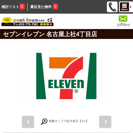
0
0
検討リスト
最近見た物件
お問合せ
セブンイレブン 名古屋上社4丁目店
前
次
画像タップで拡大表示【
1
/1】